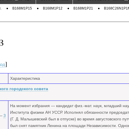
ный
а
.
B168M1P15
B168M1P12
B168M1P21
B168C26N1P1
е
ры
3
код
]
Характеристика
кого городского совета
На момент избрания — кандидат физ.-мат. наук, младший на
Института физики АН УССР. Исполнял обязанности председат
—
3
(Г. Д. Малышевский был в отпуске) во время августовского пу
был снят памятник Ленина на площади Независимости. Одн