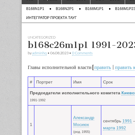
Демонстрацион
to
menu
Sub
сайт – проект
content
B168N1P1
B168N2P1
B168M1P1
B168M1P23
menu
ИНТЕГРАТОР ПРОЕКТА ТАУГ
ТАУГ на основ
модели структу
UNCATEGORIZED
b168c26m1p1 1991-202
государства
by
adminhq
•
06.08.2023
•
0 Comments
Украина
Главы исполнительной власти
[
править
|
править 
#
Портрет
Имя
Срок
Председатели исполнительного комитета
Киевс
1991-1992
Александр
сентябрь
1991
1
Мосиюк
марта
1992
(род. 1955)