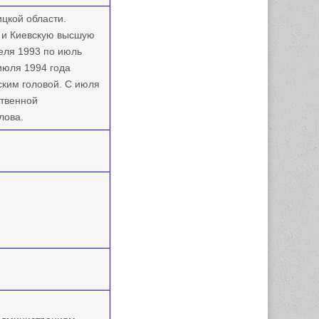
цкой области.
а и Киевскую высшую
еля 1993 по июль
июля 1994 года
ким головой. С июля
ственной
лова.