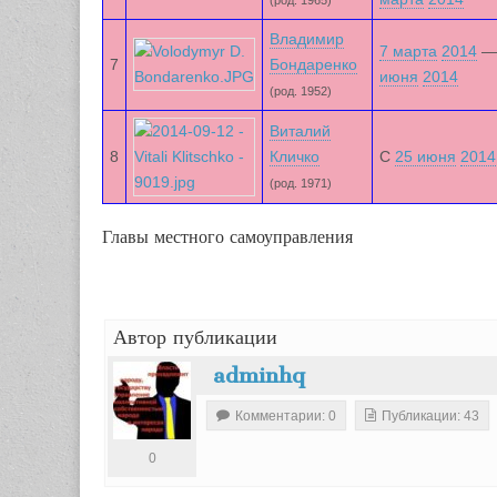
Владимир
7 марта
2014
7
Бондаренко
июня
2014
(род. 1952)
Виталий
8
Кличко
С
25 июня
2014
(род. 1971)
Главы местного самоуправления
Автор публикации
adminhq
Комментарии: 0
Публикации: 43
0