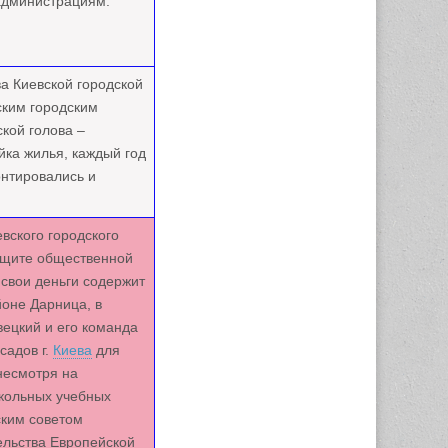
администрациям.
ва Киевской городской
ским городским
ской голова –
йка жилья, каждый год
онтировались и
вского городского
защите общественной
свои деньги содержит
оне Дарница, в
ецкий и его команда
садов г.
Киева
для
несмотря на
кольных учебных
ским советом
ельства Европейской