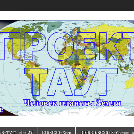
 модели структуры государства Украина
68-ТАУГ_c1-c27
B168C26-Киев
B168B168C26F8-Святош_р-