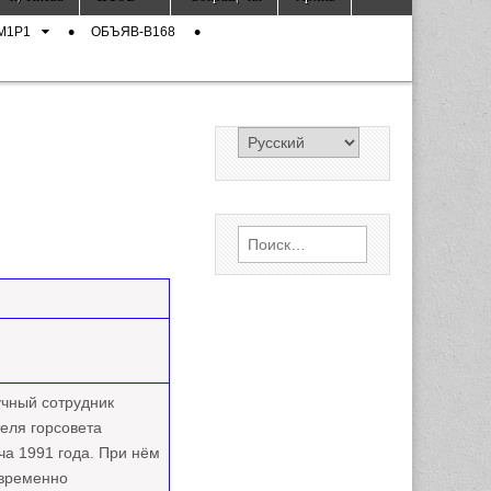
M1P1
ОБЪЯВ-B168
Найти:
учный сотрудник
еля горсовета
тча 1991 года. При нём
овременно