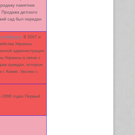
продажу памятник
. Продажа детского
ский сад был передан
я область)
. В 2007 и
яйства Украины.
твенной администрации
ы Украины в связи с
рав граждан, которые
г. Киеве. Уволен с
7-1998 годах Первый