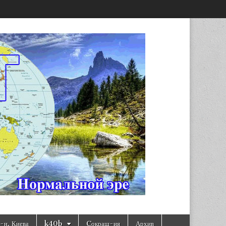
н, Киева
k40b
Cокращ-ия
Архив