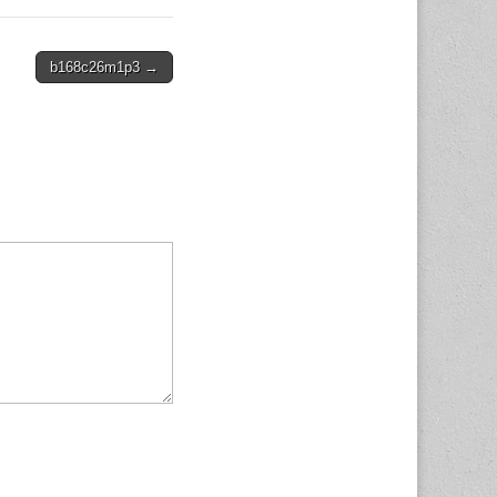
b168c26m1p3 →