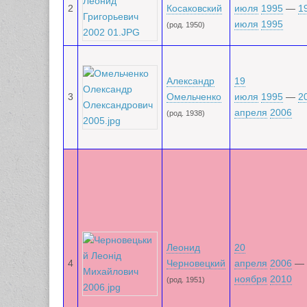
2
Косаковский
июля
1995
—
1
июля
1995
(род. 1950)
Александр
19
3
Омельченко
июля
1995
—
2
апреля
2006
(род. 1938)
Леонид
20
4
Черновецкий
апреля
2006
—
ноября
2010
(род. 1951)