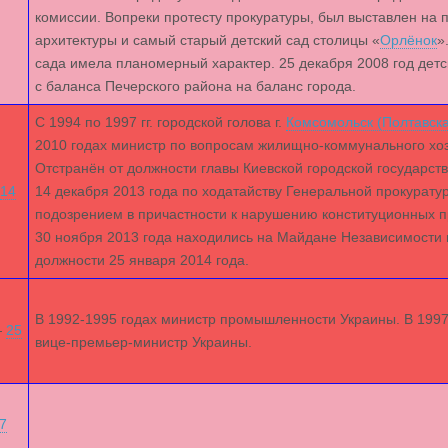
комиссии. Вопреки протесту прокуратуры, был выставлен на 
архитектуры и самый старый детский сад столицы «
Орлёнок
»
сада имела планомерный характер. 25 декабря 2008 год дет
с баланса Печерского района на баланс города.
С 1994 по 1997 гг. городской голова г.
Комсомольск (Полтавска
2010 годах министр по вопросам жилищно-коммунального хоз
Отстранён от должности главы Киевской городской государс
14
14 декабря 2013 года по ходатайству Генеральной прокуратур
подозрением в причастности к нарушению конституционных п
30 ноября 2013 года находились на Майдане Независимости в 
должности 25 января 2014 года.
В 1992-1995 годах министр промышленности Украины. В 199
—
25
вице-премьер-министр Украины.
7