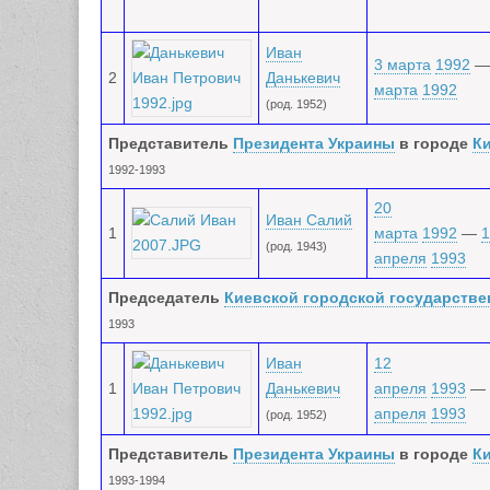
Иван
3 марта
1992
2
Данькевич
марта
1992
(род. 1952)
Представитель
Президента Украины
в городе
К
1992-1993
20
Иван Салий
1
марта
1992
—
1
(род. 1943)
апреля
1993
Председатель
Киевской городской государств
1993
Иван
12
1
Данькевич
апреля
1993
—
апреля
1993
(род. 1952)
Представитель
Президента Украины
в городе
К
1993-1994