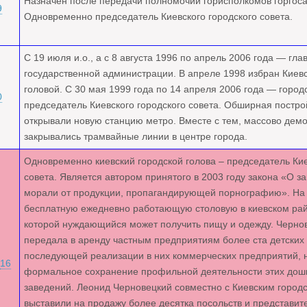
Назначен после передачи полномочий горисполкомов горгос
9
Одновременно председатель Киевского городского совета.
С 19 июля и.о., а с 8 августа 1996 по апрель 2006 года — гла
государственной администрации. В апреле 1998 избран Киев
головой. С 30 мая 1999 года по 14 апреля 2006 года — город
0
председатель Киевского городского совета. Обширная постро
открывали новую станцию метро. Вместе с тем, массово дем
закрывались трамвайные линии в центре города.
Одновременно киевский городской голова – председатель Кие
совета. Является автором принятого в 2003 году закона «О 
морали от продукции, пропагандирующей порнографию». На 
бесплатную ежедневно работающую столовую в киевском рай
которой нуждающийся может получить пищу и одежду. Чернов
передала в аренду частным предприятиям более ста детских 
последующей реализации в них коммерческих предприятий, 
16
формальное сохранение профильной деятельности этих дош
заведений. Леонид Черновецкий совместно с Киевским город
выставили на продажу более десятка посольств и представит