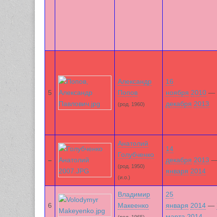
Александр
16
5
Попов
ноября
2010
—
декабря
2013
(род. 1960)
Анатолий
14
Голубченко
–
декабря
2013
(род. 1950)
января
2014
(и.о.)
Владимир
25
6
Макеенко
января
2014
—
марта
2014
(род. 1965)