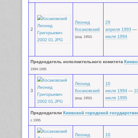
Леонид
29
2
Косаковский
апреля
1993
—
июля
1994
(род. 1950)
Председатель исполнительного комитета
Киевс
1994-1995
Леонид
10
3
Косаковский
июля
1994
—
1
июля
1995
(род. 1950)
Председатели
Киевской городской государств
с 1995
Леонид
10