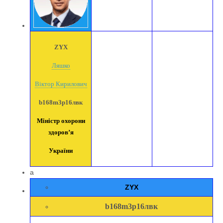
ZYX
Ляшко
Віктор Кирилович
b168m3p16лвк
Міністр охорони
здоров’я
України
a
ZYX
b168m3p16лвк