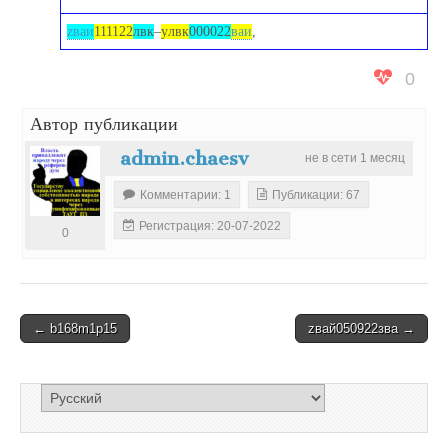
zваи
111122
лвк
–
yлвк
000022
ваи
,
0
Автор публикации
admin.chaesv
не в сети 1 месяц
Комментарии: 1
Публикации: 67
Регистрация: 20-07-2022
0
Post
← b168m1p15
zвай050922зва →
navigation