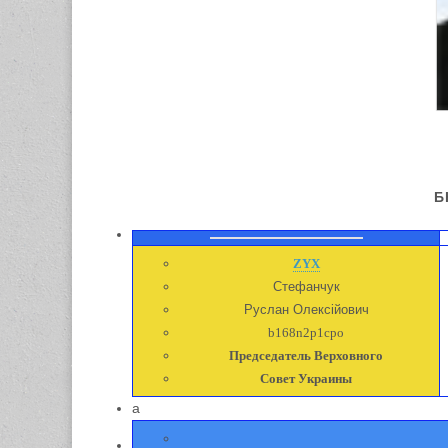
Б
ZYX
Стефанчук
Руслан Олексійович
b168n2p1сро
Председатель Верховного
Совет Украины
a