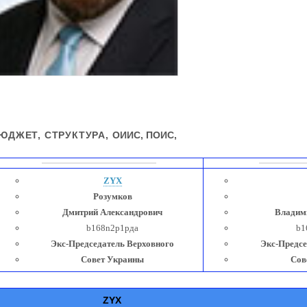
ЮДЖЕТ, СТРУКТУРА,
ОИИС
,
ПОИС,
ZYX
Розумков
Дмитрий
Александрович
Владим
b168n2p1рда
b1
Экс-Председатель Верховного
Экс-Предсе
Совет Украины
Сов
Z
YX