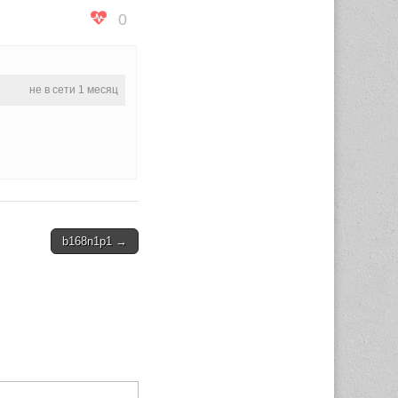
0
не в сети 1 месяц
b168n1p1 →