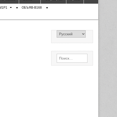
M1P1
ОБЪЯВ-B168
Найти: