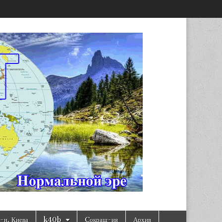
н, Киева
k40b
Cокращ-ия
Архив