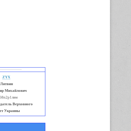
ZYX
Литвин
ир
Михайло
вич
68n2p1лвм
датель Верховного
ет Украины