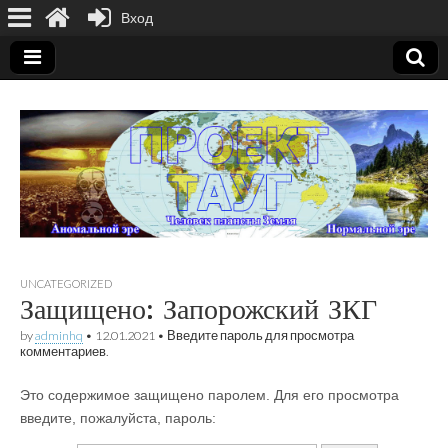
Вход
Демонстрационный сайт проекта ТАУГ на основе
модели структуры государства Украина
Демонстрационный
UNCATEGORIZED
Защищено: Запорожский ЗКГ
сайт – проекта
by
adminhq
•
12.01.2021
• Введите пароль для просмотра
комментариев.
ТАУГ на основе
Это содержимое защищено паролем. Для его просмотра
введите, пожалуйста, пароль:
модели структуры