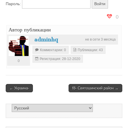
Пароль:
государства
0
Украина
Автор публикации
adminhq
не в сети 3 месяца
Комментарии: 0
Публикации: 43
Регистрация: 28-12-2020
0
Post
← Украина-
f8- Святошинский район →
navigation