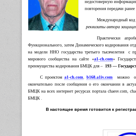
недостоверную информацию
повторения передачи ранее
Международный код а
реквизиты автора защище
Практически апро
Функционального, затем Динамического кодирования от
на модели ННО государства третьего тысячелетия с п
мирового сообщества на сайте «
a1-ch.com
» Государс
преимущества кодирования
БМЦК
для –
193 — Государс
С проектом
a1-ch.com
,
b168.a1iv.com
можно оз
окончательно после сообщения о его окончании в акту
БМЦК
на всех интернет ресурсах портала chaesv.com, ch
БМЦК
.
В настоящее время готовится к регистр