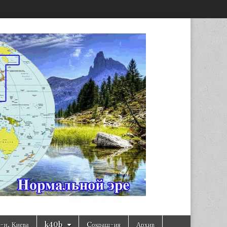
н, Киева
k40b
Cокращ-ия
Архив