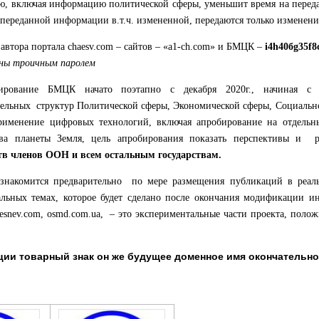
, включая информацию политической сферы, уменьшит время на перед
 переданной информации в.т.ч. измененной, передаются только изменен
втора портала chaesv.com – сайтов – «a1-сh.com» и
БМЦК
–
i4h40бg35f8
ны троичным паролем
бирование
БМЦК
начато поэтапно с декабря 2020г., начиная с
дельных структур Политической сферы, Экономической сферы, Социальн
рименение цифровых технологий, включая апробирование на отдельны
тва планеты Земля, цель апробирования показать перспективы и 
тв членов ООН и всем остальным государствам.
накомится предварительно по мере размещения публикаций в реал
альных темах, которое будет сделано после окончания модификации 
aesnev.com, osmd.com.ua, – это экспериментальные части проекта, поло
ации товарный знак он же будущее доменное имя окончательн