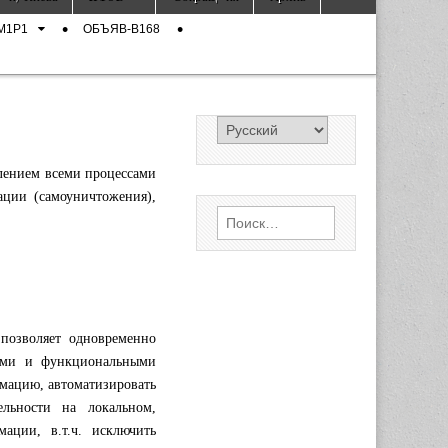
M1P1
ОБЪЯВ-B168
влением всеми процессами
ации (самоуничтожения),
Найти:
»
озволяет одновременно
кими и функциональными
рмацию, автоматизировать
ельности на локальном,
ации, в.т.ч. исключить