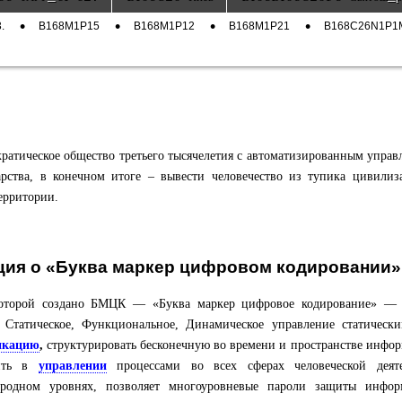
ный
а
.
B168M1P15
B168M1P12
B168M1P21
B168C26N1P1
е
ры
ратическое общество третьего тысячелетия с автоматизированным упра
рства, в конечном итоге – вывести человечество из тупика цивилиз
территории.
ия о «Буква маркер цифровом кодировании
которой создано
БМЦК
— «Буква маркер цифровое кодирование» — п
: Статическое, Функциональное, Динамическое управление статичес
икацию
,
структурировать бесконечную во времени и пространстве инфо
нить в
управлении
процессами во всех сферах человеческой деят
ародном уровнях, позволяет многоуровневые пароли защиты информ