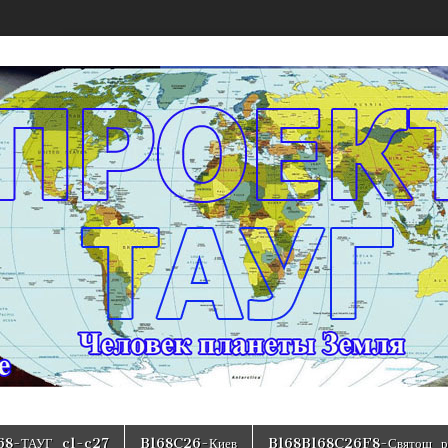
 модели структуры государства Украина
68-ТАУГ_c1-c27
B168C26-Киев
B168B168C26F8-Святош_р-