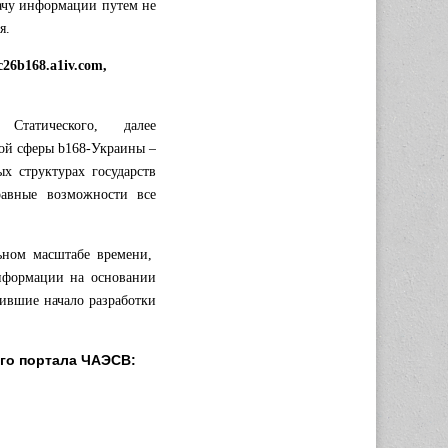
ачу информации путем не
ия.
c26b168.a1iv.com,
 Статического, далее
ой сферы b168-Украины –
х структурах государств
равные возможности все
ьном масштабе времени,
информации на основании
жившие начало разработки
ого портала ЧАЭСВ: