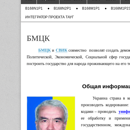
Демонстрацион
to
menu
Sub
сайт – проект
content
B168N1P1
B168N2P1
B168M1P1
B168M1P23
menu
ИНТЕГРАТОР ПРОЕКТА ТАУГ
ТАУГ на основ
БМЦК
модели структу
государства
БМЦК
и
СВИК
совместно позволят создать демок
Политической, Экономической, Социальной сфер госуда
Украина
построить государство для народа проживающего
на его 
Общая информац
Украина страна в 
производить кодирование
кодами – проводить
униф
ее обработку и приме
государственном, междун