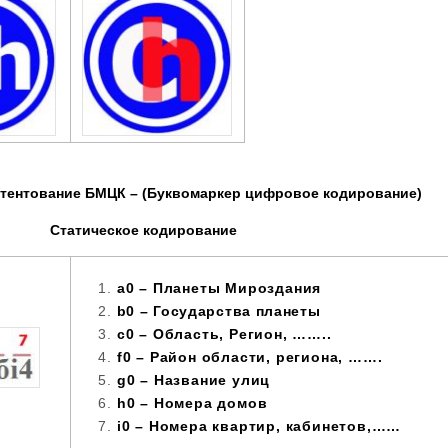
атентование БМЦК – (Буквомаркер цифровое кодирование)
Статическое кодирование
a0 – Планеты Мироздания
b0 – Государства планеты
c0 – Область, Регион, ……..
f0 – Район области, региона, …….
g0 – Название улиц
h0 – Номера домов
i0 – Номера квартир, кабинетов,……