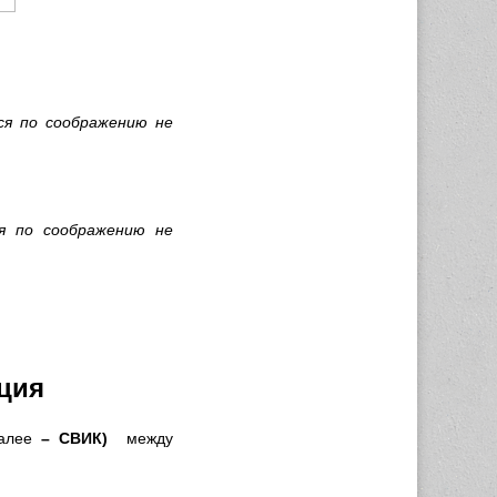
ся по соображению не
я по соображению не
ация
алее
–
СВИК
)
между