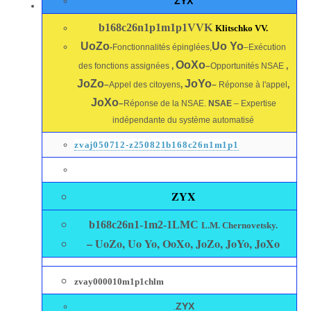
Z
YX
b168c26n1p1m1p1VVK
Klitschko VV.
UoZo
Uo Yo
-
Fonctionnalités épinglées,
–Exécution
OoXo
des fonctions assignées
,
–
Opportunités NSAE
,
JoZo
JoYo
–
Appel des citoyens
,
–
Réponse à l'appel
,
JoXo
–
Réponse de la NSAE.
NSAE
– Expertise
indépendante du système automatisé
zvaj050712-z250821
b168c26n1m1p1
Z
YX
b168c26n1-1m2-1LMC
L.M. Chernovetsky.
– UoZo, Uo Yo, OoXo, JoZo, JoYo, JoXo
zvay000010m1p1chlm
.
Z
YX