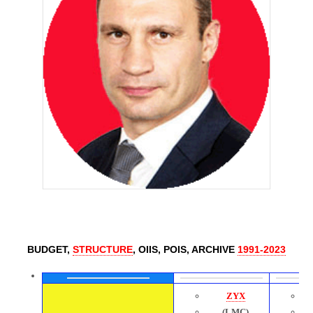
modèle de la
structure de
l'État
d'Ukraine
BUDGET,
STRUCTURE
,
OIIS
,
POIS,
ARCHIVE
1991-2023
ZYX
(LMC)