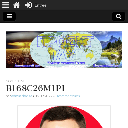
Entrée
Site de démonstration du projet TAUG basé sur le
modèle de la structure de l'État d'Ukraine
Site de
NON CLASSÉ
B168C26M1P1
démonstration
par
admin.chaesv
•
12.09.2022
•
0 commentaires
– Projet TAUG
basé sur le