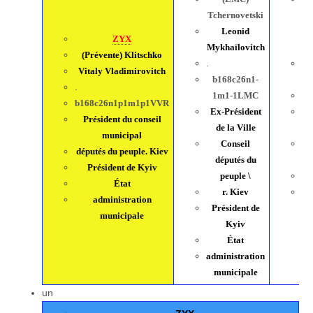
Tchernovetski
pr
Leonid
ZYX
Mykhaïlovitch
(Prévente) Klitschko
.
Vitaly Vladimirovitch
b168c26n1-
.
.
1m1-1LMC
b168c26n1p1m1p1VVR
Ex-
Président
b
Président du conseil
de la Ville
municipal
Conseil
E
députés du peuple. Kiev
députés du
Président de Kyiv
peuple \
État
r. Kiev
ad
administration
Président de
municipale
Kyiv
État
administration
municipale
un