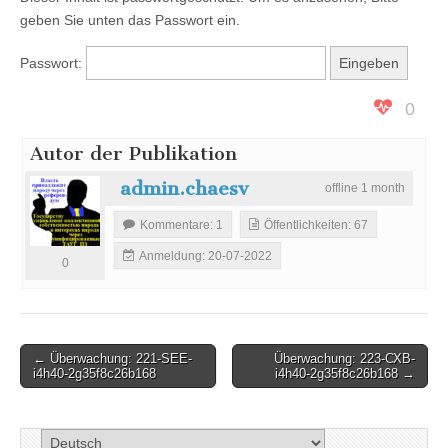
222-
CNG-
Staatsstruktur
geben Sie unten das Passwort ein.
i4h40-
2g35f8c26b168
Passwort:
der Ukraine
0
Autor der Publikation
admin.chaesv
offline 1
month
Kommentare: 1
Öffentlichkeiten: 67
Anmeldung: 20-07-2022
0
Beitragsnavigation
← Überwachung: 221-SEE-
Überwachung: 223-СХВ-
i4h40-2g35f8c26b168
i4h40-2g35f8c26b168 →